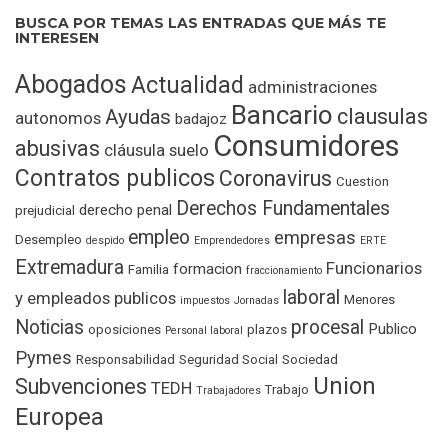
BUSCA POR TEMAS LAS ENTRADAS QUE MÁS TE
INTERESEN
Abogados
Actualidad
administraciones
Bancario
clausulas
Ayudas
autonomos
badajoz
Consumidores
abusivas
cláusula suelo
Contratos publicos
Coronavirus
Cuestion
Derechos Fundamentales
derecho penal
prejudicial
empleo
empresas
Desempleo
despido
Emprendedores
ERTE
Extremadura
Funcionarios
formacion
Familia
fraccionamiento
laboral
y empleados publicos
Menores
impuestos
Jornadas
Noticias
procesal
Publico
oposiciones
plazos
Personal laboral
Pymes
Responsabilidad
Seguridad Social
Sociedad
Union
Subvenciones
TEDH
Trabajo
Trabajadores
Europea