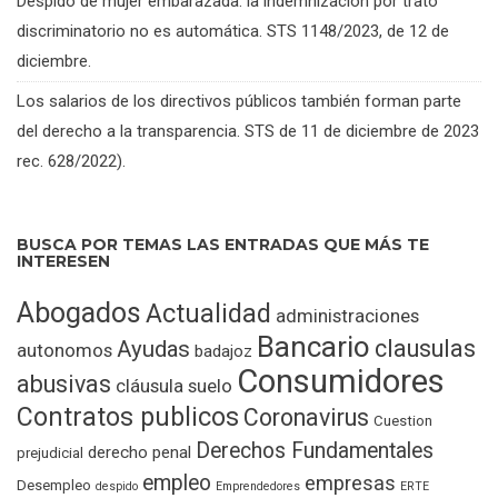
Despido de mujer embarazada: la indemnización por trato
discriminatorio no es automática. STS 1148/2023, de 12 de
diciembre.
Los salarios de los directivos públicos también forman parte
del derecho a la transparencia. STS de 11 de diciembre de 2023
rec. 628/2022).
BUSCA POR TEMAS LAS ENTRADAS QUE MÁS TE
INTERESEN
Abogados
Actualidad
administraciones
Bancario
clausulas
Ayudas
autonomos
badajoz
Consumidores
abusivas
cláusula suelo
Contratos publicos
Coronavirus
Cuestion
Derechos Fundamentales
derecho penal
prejudicial
empleo
empresas
Desempleo
despido
Emprendedores
ERTE