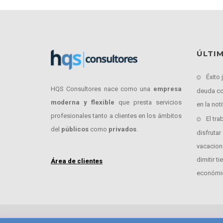
ÚLTI
Éxito 
HQS Consultores nace como una
empresa
deuda co
moderna y flexible
que presta servicios
en la not
profesionales tanto a clientes en los ámbitos
El tr
del
públicos
como
privados
.
disfrutar
vacacion
dimitir 
Área de clientes
económic