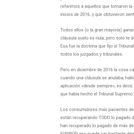
referimos a aquellos que tomaron la 
inicios de 2016, y que obtuvieron sen
Todos ellos (o la gran mayoría) ganaro
cláusula suelo es nula, pero solo te
Esa fue la doctrina que fijo el Tribu
todos los juzgados y tribunales.
Pero en diciembre de 2016 la cosa cam
cuando una cláusula se anulaba, habí
aplicación «desde siempre», es decir,
que había hecho el Tribunal Supremo n
Los consumidores más pacientes dem
están recuperando TODO lo pagado d
han recuperado lo pagado de más des
EURIBOR eso puede ser bastante dine