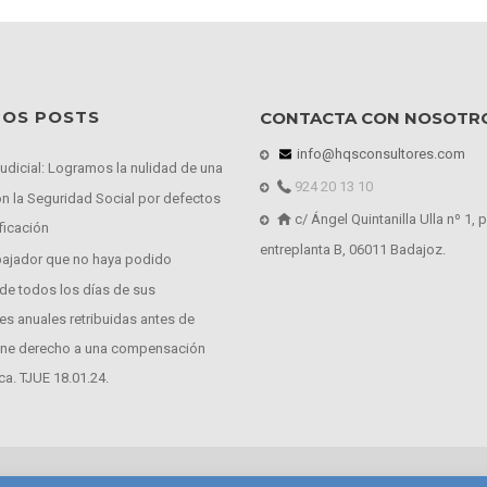
MOS POSTS
CONTACTA CON NOSOTR
info@hqsconsultores.com
judicial: Logramos la nulidad de una
924 20 13 10
n la Seguridad Social por defectos
c/ Ángel Quintanilla Ulla nº 1, p
ificación
entreplanta B, 06011 Badajoz.
abajador que no haya podido
 de todos los días de sus
es anuales retribuidas antes de
tiene derecho a una compensación
a. TJUE 18.01.24.