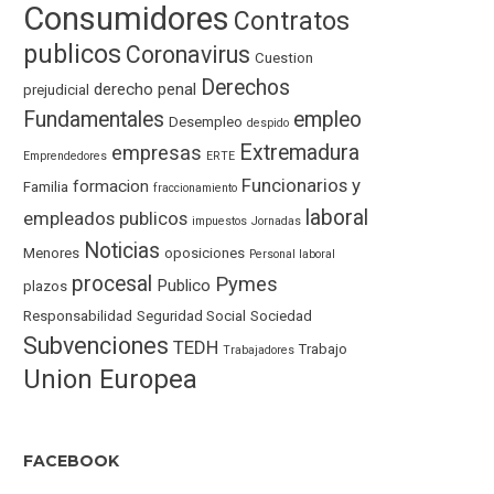
Consumidores
Contratos
publicos
Coronavirus
Cuestion
Derechos
derecho penal
prejudicial
Fundamentales
empleo
Desempleo
despido
Extremadura
empresas
Emprendedores
ERTE
Funcionarios y
formacion
Familia
fraccionamiento
laboral
empleados publicos
impuestos
Jornadas
Noticias
Menores
oposiciones
Personal laboral
procesal
Pymes
Publico
plazos
Responsabilidad
Seguridad Social
Sociedad
Subvenciones
TEDH
Trabajo
Trabajadores
Union Europea
FACEBOOK