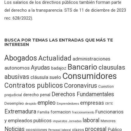
Los salarios de los directivos públicos también forman parte
del derecho a la transparencia. STS de 11 de diciembre de 2023
rec. 628/2022).
BUSCA POR TEMAS LAS ENTRADAS QUE MÁS TE
INTERESEN
Abogados
Actualidad
administraciones
Bancario
clausulas
Ayudas
autonomos
badajoz
Consumidores
abusivas
cláusula suelo
Contratos publicos
Coronavirus
Cuestion
Derechos Fundamentales
derecho penal
prejudicial
empleo
empresas
Desempleo
despido
Emprendedores
ERTE
Extremadura
Funcionarios
formacion
Familia
fraccionamiento
laboral
y empleados publicos
Menores
impuestos
Jornadas
Noticias
procesal
Publico
oposiciones
plazos
Personal laboral