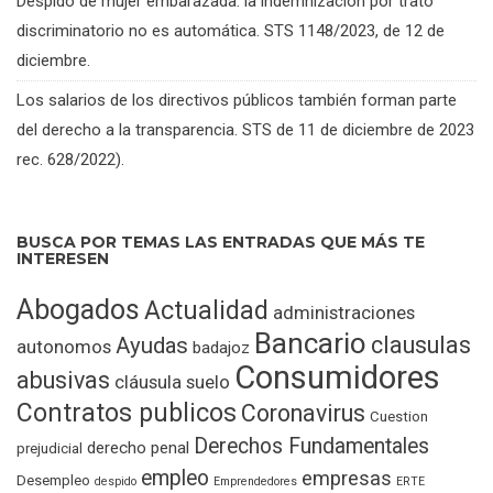
Despido de mujer embarazada: la indemnización por trato
discriminatorio no es automática. STS 1148/2023, de 12 de
diciembre.
Los salarios de los directivos públicos también forman parte
del derecho a la transparencia. STS de 11 de diciembre de 2023
rec. 628/2022).
BUSCA POR TEMAS LAS ENTRADAS QUE MÁS TE
INTERESEN
Abogados
Actualidad
administraciones
Bancario
clausulas
Ayudas
autonomos
badajoz
Consumidores
abusivas
cláusula suelo
Contratos publicos
Coronavirus
Cuestion
Derechos Fundamentales
derecho penal
prejudicial
empleo
empresas
Desempleo
despido
Emprendedores
ERTE