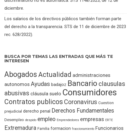
discriminatorio no es automática. STS 1148/2023, de 12 de
diciembre.
Los salarios de los directivos públicos también forman parte
del derecho a la transparencia. STS de 11 de diciembre de 2023
rec. 628/2022).
BUSCA POR TEMAS LAS ENTRADAS QUE MÁS TE
INTERESEN
Abogados
Actualidad
administraciones
Bancario
clausulas
Ayudas
autonomos
badajoz
Consumidores
abusivas
cláusula suelo
Contratos publicos
Coronavirus
Cuestion
Derechos Fundamentales
derecho penal
prejudicial
empleo
empresas
Desempleo
despido
Emprendedores
ERTE
Extremadura
Funcionarios
formacion
Familia
fraccionamiento