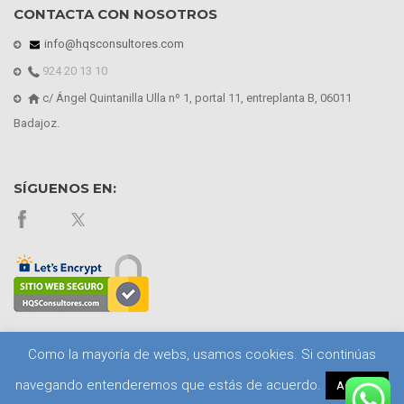
CONTACTA CON NOSOTROS
info@hqsconsultores.com
924 20 13 10
c/ Ángel Quintanilla Ulla nº 1, portal 11, entreplanta B, 06011
Badajoz.
SÍGUENOS EN:
Como la mayoría de webs, usamos cookies. Si continúas
navegando entenderemos que estás de acuerdo.
Aceptar
Copyright HQS Consultores | Diseño y desarrollo Web
MonoGráfica