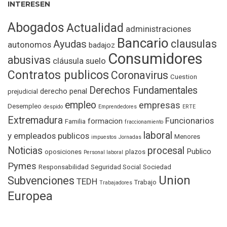
INTERESEN
Abogados
Actualidad
administraciones
Bancario
clausulas
Ayudas
autonomos
badajoz
Consumidores
abusivas
cláusula suelo
Contratos publicos
Coronavirus
Cuestion
Derechos Fundamentales
derecho penal
prejudicial
empleo
empresas
Desempleo
despido
Emprendedores
ERTE
Extremadura
Funcionarios
formacion
Familia
fraccionamiento
laboral
y empleados publicos
Menores
impuestos
Jornadas
Noticias
procesal
Publico
oposiciones
plazos
Personal laboral
Pymes
Responsabilidad
Seguridad Social
Sociedad
Union
Subvenciones
TEDH
Trabajo
Trabajadores
Europea