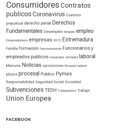
Consumidores
Contratos
publicos
Coronavirus
Cuestion
Derechos
derecho penal
prejudicial
Fundamentales
empleo
Desempleo
despido
Extremadura
empresas
Emprendedores
ERTE
Funcionarios y
formacion
Familia
fraccionamiento
laboral
empleados publicos
impuestos
Jornadas
Noticias
Menores
oposiciones
Personal laboral
procesal
Pymes
Publico
plazos
Responsabilidad
Seguridad Social
Sociedad
Subvenciones
TEDH
Trabajo
Trabajadores
Union Europea
FACEBOOK